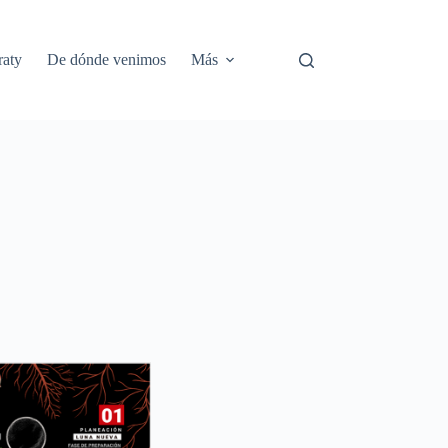
aty
De dónde venimos
Más