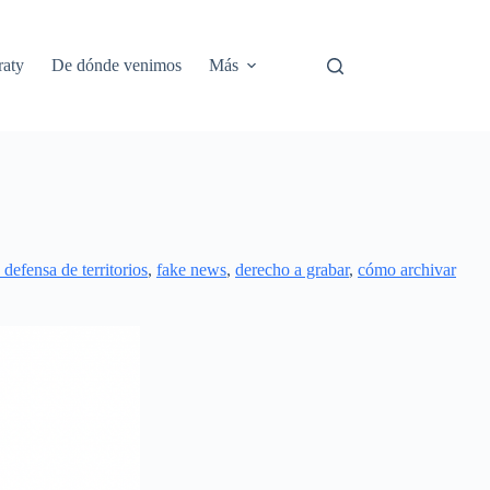
aty
De dónde venimos
Más
 defensa de territorios
,
fake news
,
derecho a grabar
,
cómo archivar