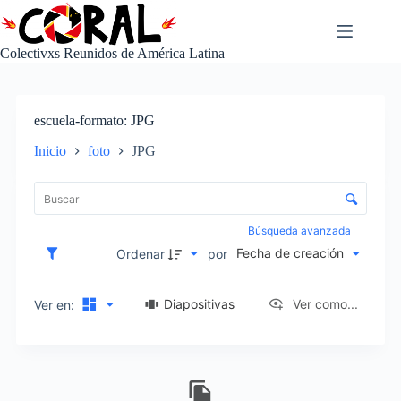
Saltar
al
contenido
Colectivxs Reunidos de América Latina
escuela-formato
JPG
Inicio
foto
JPG
L
i
C
s
o
t
n
Búsqueda avanzada
a
t
Fecha de creación
d
Ordenar
por
r
e
o
e
l
Diapositivas
Ver como...
Ver en:
l
d
e
e
m
c
e
I
l
n
t
a
t