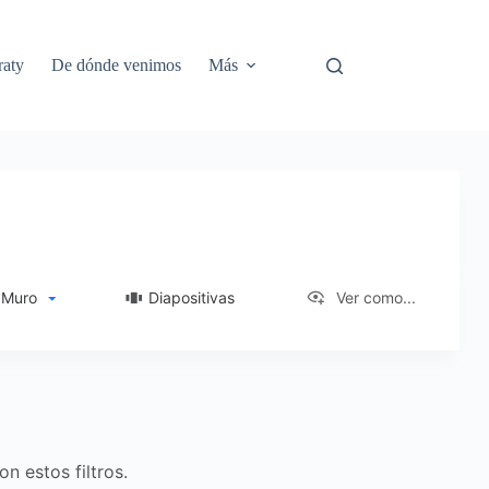
aty
De dónde venimos
Más
Muro
Diapositivas
Ver como...
n estos filtros.