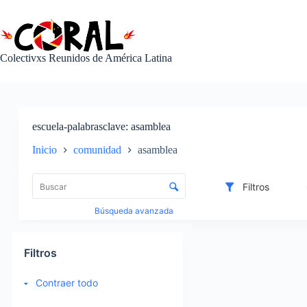
Saltar
al
contenido
Colectivxs Reunidos de América Latina
escuela-palabrasclave
asamblea
Inicio
comunidad
asamblea
L
i
C
Filtros
s
o
t
n
Búsqueda avanzada
a
t
d
r
I
e
o
t
Filtros
e
l
e
l
d
m
Contraer todo
e
e
s
m
c