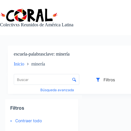
Saltar
al
contenido
Colectivxs Reunidos de América Latina
escuela-palabrasclave
minería
Inicio
minería
L
i
C
Filtros
s
o
t
n
Búsqueda avanzada
a
t
d
r
I
e
o
t
Filtros
e
l
e
l
d
m
Contraer todo
e
e
s
m
c