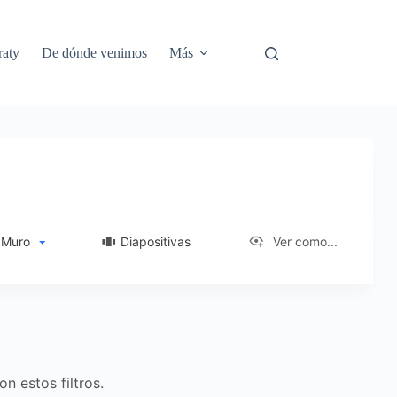
aty
De dónde venimos
Más
Muro
Diapositivas
Ver como...
n estos filtros.