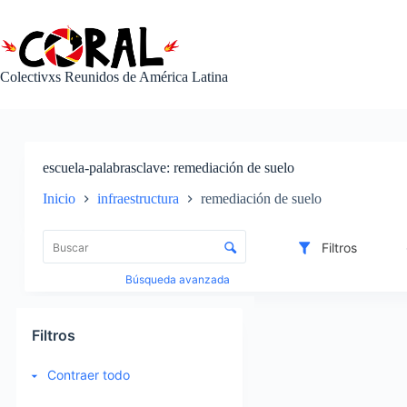
Saltar
al
contenido
Colectivxs Reunidos de América Latina
escuela-palabrasclave
remediación de suelo
Inicio
infraestructura
remediación de suelo
L
i
C
Filtros
s
o
t
n
Búsqueda avanzada
a
t
d
r
I
e
o
t
Filtros
e
l
e
l
d
m
Contraer todo
e
e
s
m
c