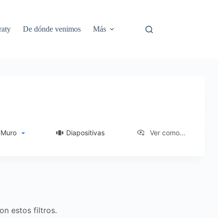
aty
De dónde venimos
Más
Muro
Diapositivas
Ver como...
n estos filtros.