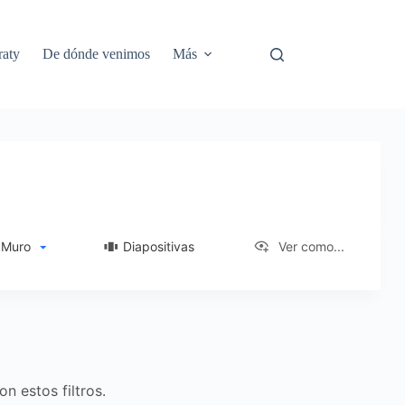
aty
De dónde venimos
Más
Muro
Diapositivas
Ver como...
n estos filtros.