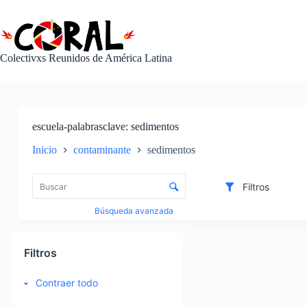
Saltar
al
contenido
Colectivxs Reunidos de América Latina
escuela-palabrasclave
sedimentos
Inicio
contaminante
sedimentos
L
i
C
Filtros
s
o
t
n
Búsqueda avanzada
a
t
d
r
I
e
o
t
Filtros
e
l
e
l
d
m
Contraer todo
e
e
s
m
c