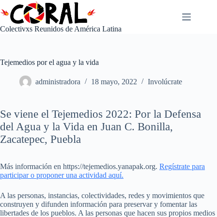
Saltar
al
contenido
Colectivxs Reunidos de América Latina
Tejemedios por el agua y la vida
administradora
18 mayo, 2022
Involúcrate
Se viene el Tejemedios 2022: Por la Defensa
del Agua y la Vida en Juan C. Bonilla,
Zacatepec, Puebla
Más información en https://tejemedios.yanapak.org.
Regístrate para
participar o proponer una actividad aquí.
A las personas, instancias, colectividades, redes y movimientos que
construyen y difunden información para preservar y fomentar las
libertades de los pueblos. A las personas que hacen sus propios medios