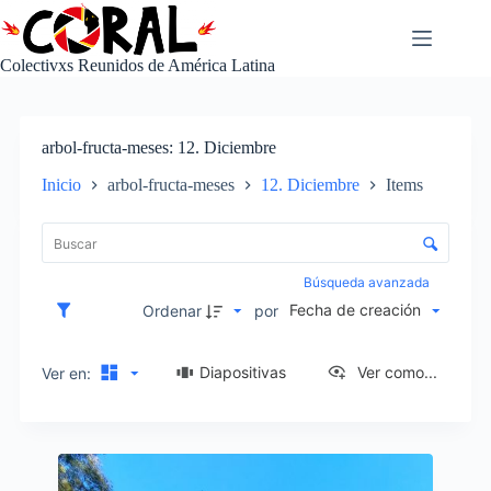
Saltar
al
contenido
Colectivxs Reunidos de América Latina
arbol-fructa-meses
12. Diciembre
Inicio
arbol-fructa-meses
12. Diciembre
Items
L
i
C
s
o
t
n
Búsqueda avanzada
a
t
Fecha de creación
d
Ordenar
por
r
e
o
e
l
Diapositivas
Ver como...
Ver en:
l
d
e
e
m
c
e
I
l
n
t
a
t