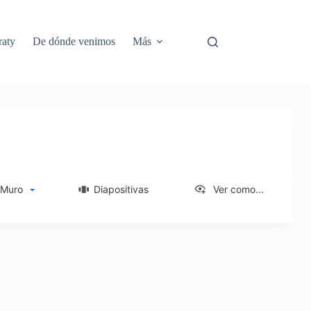
aty
De dónde venimos
Más
uro
Diapositivas
Ver como...