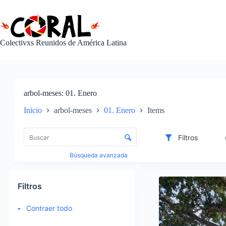
Saltar
al
contenido
Colectivxs Reunidos de América Latina
arbol-meses
01. Enero
Inicio
arbol-meses
01. Enero
Items
L
i
C
Filtros
s
o
t
n
Búsqueda avanzada
a
t
d
r
I
e
o
t
Filtros
e
l
e
l
d
m
Contraer todo
e
e
s
m
c