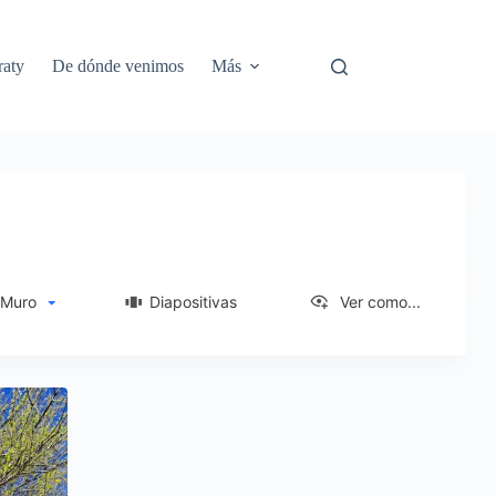
aty
De dónde venimos
Más
uro
Diapositivas
Ver como...