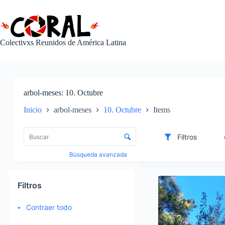
Saltar
al
contenido
Colectivxs Reunidos de América Latina
arbol-meses
10. Octubre
Inicio
arbol-meses
10. Octubre
Items
L
i
C
Filtros
s
o
t
n
Búsqueda avanzada
a
t
d
r
I
e
o
t
Filtros
e
l
e
l
d
m
Contraer todo
e
e
s
m
c