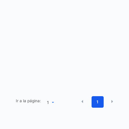
Ir a la página:
1
1