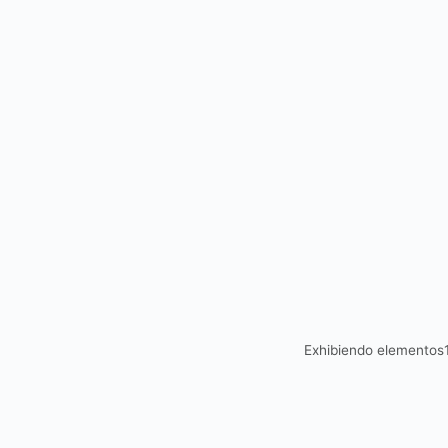
c
i
ó
n
Exhibiendo elementos