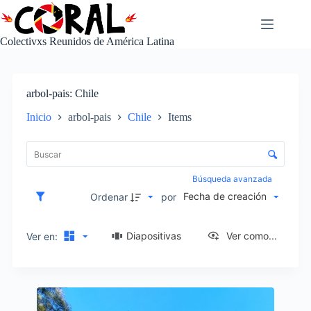
Saltar
al
contenido
Colectivxs Reunidos de América Latina
arbol-pais
Chile
Inicio
arbol-pais
Chile
Items
L
i
C
s
o
t
n
Búsqueda avanzada
a
t
Fecha de creación
d
Ordenar
por
r
e
o
e
l
Diapositivas
Ver como...
Ver en:
l
d
e
e
m
c
e
I
l
n
t
a
t