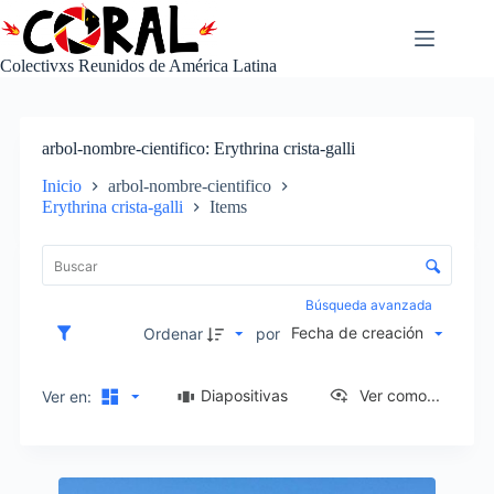
Saltar
al
contenido
Colectivxs Reunidos de América Latina
arbol-nombre-cientifico
Erythrina crista-galli
Inicio
arbol-nombre-cientifico
Erythrina crista-galli
Items
L
i
C
s
o
t
n
Búsqueda avanzada
a
t
Fecha de creación
d
Ordenar
por
r
e
o
e
l
Diapositivas
Ver como...
Ver en:
l
d
e
e
m
c
e
I
l
n