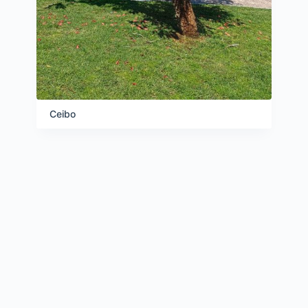
ó
n
Ceibo