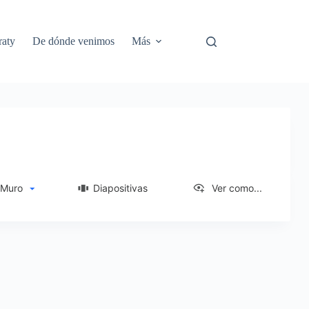
aty
De dónde venimos
Más
uro
Diapositivas
Ver como...