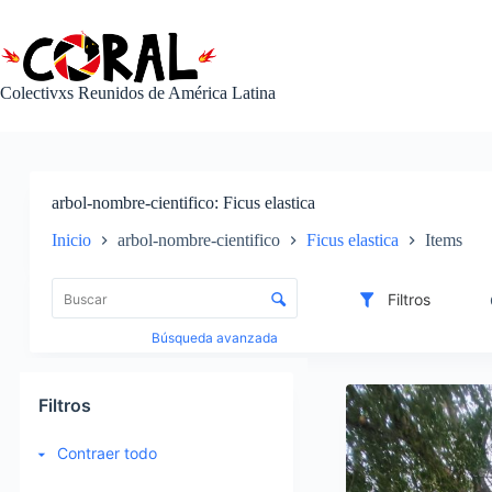
Saltar
al
contenido
Colectivxs Reunidos de América Latina
arbol-nombre-cientifico
Ficus elastica
Inicio
arbol-nombre-cientifico
Ficus elastica
Items
L
i
C
Filtros
s
o
t
n
Búsqueda avanzada
a
t
d
r
I
e
o
t
Filtros
e
l
e
l
d
m
Contraer todo
e
e
s
m
c