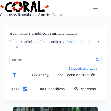
Saltar
al
contenido
Colectivxs Reunidos de América Latina
arbol-nombre-cientifico
Jasminum nitidum
Inicio
arbol-nombre-cientifico
Jasminum nitidum
Items
L
i
C
s
o
t
n
Búsqueda avanzada
a
t
Fecha de creación
d
Ordenar
por
r
e
o
e
l
Diapositivas
Ver como...
Ver en:
l
d
e
e
m
c
e
I
l
n