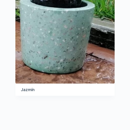
ó
n
Jazmín