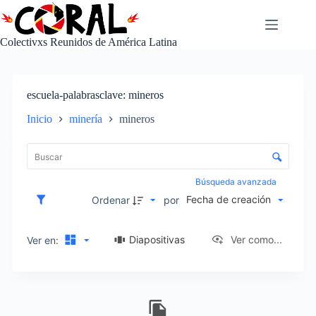
Saltar
al
contenido
Colectivxs Reunidos de América Latina
escuela-palabrasclave
mineros
Inicio
minería
mineros
L
i
C
s
o
t
n
Búsqueda avanzada
a
t
Fecha de creación
d
Ordenar
por
r
e
o
e
l
Diapositivas
Ver como...
Ver en:
l
d
e
e
m
c
e
I
l
n
t
a
t