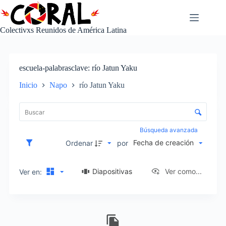
Saltar
al
contenido
Colectivxs Reunidos de América Latina
escuela-palabrasclave
río Jatun Yaku
Inicio
Napo
río Jatun Yaku
L
i
C
s
o
t
n
Búsqueda avanzada
a
t
Fecha de creación
d
Ordenar
por
r
e
o
e
l
Diapositivas
Ver como...
Ver en:
l
d
e
e
m
c
e
I
l
n
t
a
t