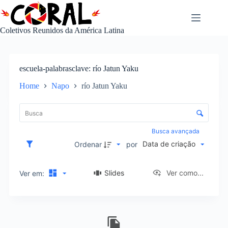
Pular
para
o
Coletivos Reunidos da América Latina
conteúdo
escuela-palabrasclave
río Jatun Yaku
Home
Napo
río Jatun Yaku
L
i
C
s
o
t
n
Busca avançada
a
t
Data de criação
d
Ordenar
por
r
e
o
i
l
Slides
Ver como...
Ver em:
t
e
e
d
n
e
s
R
o
e
r