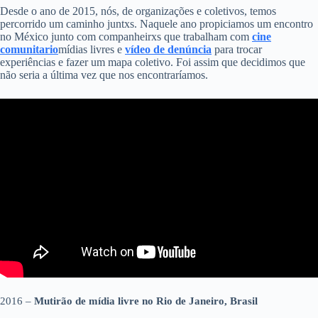
Desde o ano de 2015, nós, de organizações e coletivos, temos
percorrido um caminho juntxs. Naquele ano propiciamos um encontro
no México junto com companheirxs que trabalham com
cine
comunitario
mídias livres e
vídeo de denúncia
para trocar
experiências e fazer um mapa coletivo. Foi assim que decidimos que
não seria a última vez que nos encontraríamos.
2016 –
Mutirão de mídia livre no Rio de Janeiro, Brasil