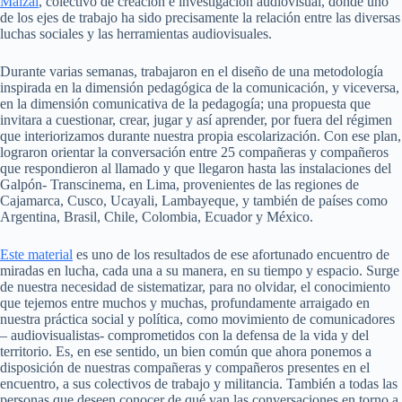
Maizal
, colectivo de creación e investigación audiovisual, donde uno
de los ejes de trabajo ha sido precisamente la relación entre las diversas
luchas sociales y las herramientas audiovisuales.
Durante varias semanas, trabajaron en el diseño de una metodología
inspirada en la dimensión pedagógica de la comunicación, y viceversa,
en la dimensión comunicativa de la pedagogía; una propuesta que
invitara a cuestionar, crear, jugar y así aprender, por fuera del régimen
que interiorizamos durante nuestra propia escolarización. Con ese plan,
lograron orientar la conversación entre 25 compañeras y compañeros
que respondieron al llamado y que llegaron hasta las instalaciones del
Galpón- Transcinema, en Lima, provenientes de las regiones de
Cajamarca, Cusco, Ucayali, Lambayeque, y también de países como
Argentina, Brasil, Chile, Colombia, Ecuador y México.
Este material
es uno de los resultados de ese afortunado encuentro de
miradas en lucha, cada una a su manera, en su tiempo y espacio. Surge
de nuestra necesidad de sistematizar, para no olvidar, el conocimiento
que tejemos entre muchos y muchas, profundamente arraigado en
nuestra práctica social y política, como movimiento de comunicadores
– audiovisualistas- comprometidos con la defensa de la vida y del
territorio. Es, en ese sentido, un bien común que ahora ponemos a
disposición de nuestras compañeras y compañeros presentes en el
encuentro, a sus colectivos de trabajo y militancia. También a todas las
personas que deseen conocer de qué van las conversaciones en torno a