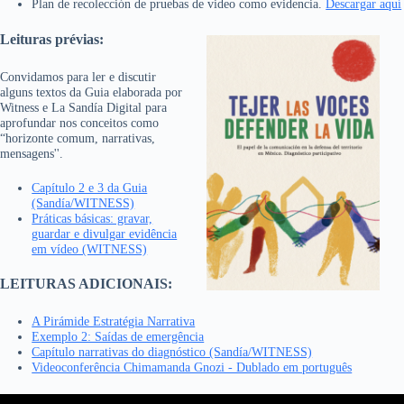
Plan de recolección de pruebas de video como evidencia.
Descargar aquí
Leituras prévias:
Convidamos para ler e discutir
alguns textos da Guia elaborada por
Witness e La Sandía Digital para
aprofundar nos conceitos como
“horizonte comum, narrativas,
mensagens''.
Capítulo 2 e 3 da Guia
(Sandía/WITNESS)
Práticas básicas: gravar,
guardar e divulgar evidência
em vídeo (WITNESS)
LEITURAS ADICIONAIS:
A Pirámide Estratégia Narrativa
Exemplo 2: Saídas de emergência
Capítulo narrativas do diagnóstico (Sandía/WITNESS)
Videoconferência Chimamanda Gnozi - Dublado em português