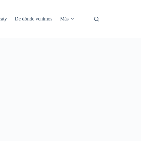
aty
De dónde venimos
Más