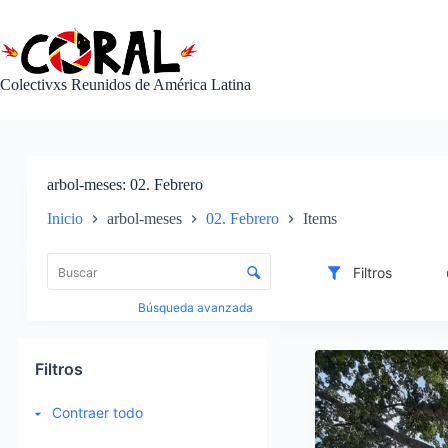
Saltar
al
contenido
Colectivxs Reunidos de América Latina
arbol-meses
02. Febrero
Inicio
arbol-meses
02. Febrero
Items
L
i
C
Filtros
s
o
t
n
Búsqueda avanzada
a
t
d
r
I
e
o
t
Filtros
e
l
e
l
d
m
Contraer todo
e
e
s
m
c