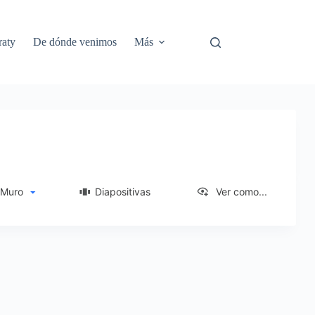
aty
De dónde venimos
Más
uro
Diapositivas
Ver como...