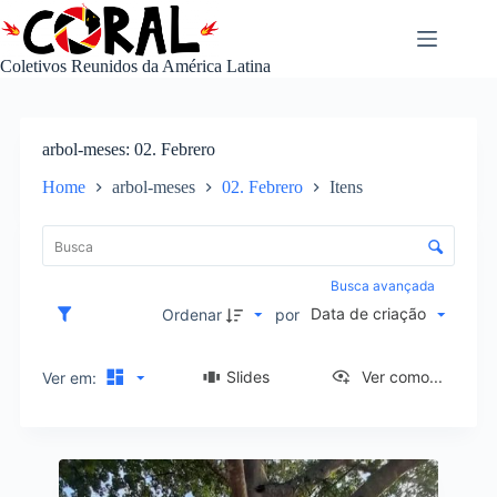
Pular
para
o
Coletivos Reunidos da América Latina
conteúdo
arbol-meses
02. Febrero
Home
arbol-meses
02. Febrero
Itens
L
i
C
s
o
t
n
Busca avançada
a
t
Data de criação
d
Ordenar
por
r
e
o
i
l
Slides
Ver como...
Ver em:
t
e
e
d
n
e
s
R
o
e
r