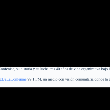
onfeniae, su historia y su lucha tras 40 años de vida organizativa bajo l
zDeLaConfeniae
99.1 FM, un medio con visión comunitaria donde la pa