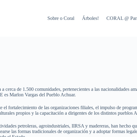
Sobre o Coral
Árboles!
CORAL @ Par
 cerca de 1.500 comunidades, pertenecientes a las nacionalidades am
AE es Marlon Vargas del Pueblo Achuar.
fortalecimiento de las organizaciones filiales, el impulso de program
ulturales propios y la capacitación a dirigentes de los distintos pueblos
idades petroleras, agroindustriales, IIRSA y madereras, han hecho que se
tearse las formas tradicionales de organización y a adoptar formas legal
sde el Estado.