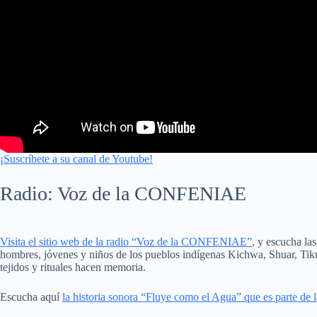
¡Suscríbete a su canal de Youtube!
Radio: Voz de la CONFENIAE
Visita el sitio web de la radio “Voz de la CONFENIAE”
, y escucha la
hombres, jóvenes y niños de los pueblos indígenas Kichwa, Shuar, Tik
tejidos y rituales hacen memoria.
Escucha aquí
la historia sonora “Fluye como el Agua” que es parte de 