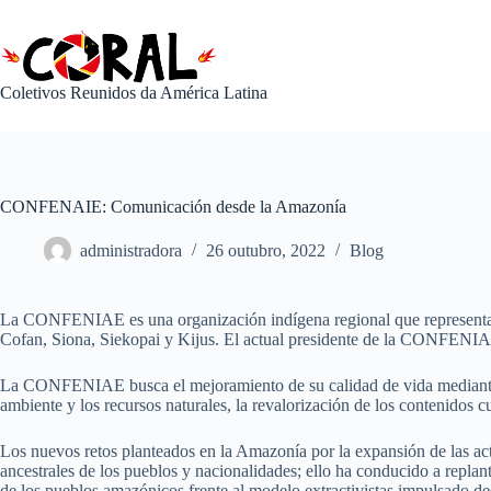
Pular
para
o
conteúdo
Coletivos Reunidos da América Latina
CONFENAIE: Comunicación desde la Amazonía
administradora
26 outubro, 2022
Blog
La CONFENIAE es una organización indígena regional que representa a
Cofan, Siona, Siekopai y Kijus. El actual presidente de la CONFENI
La CONFENIAE busca el mejoramiento de su calidad de vida mediante el 
ambiente y los recursos naturales, la revalorización de los contenidos c
Los nuevos retos planteados en la Amazonía por la expansión de las activ
ancestrales de los pueblos y nacionalidades; ello ha conducido a replan
de los pueblos amazónicos frente al modelo extractivistas impulsado de