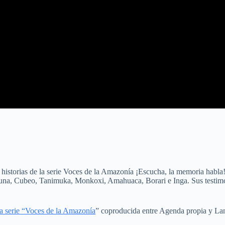
s historias de la serie Voces de la Amazonía ¡Escucha, la memoria habla!
una, Cubeo, Tanimuka, Monkoxi, Amahuaca, Borari e Inga. Sus testimoni
la serie “Voces de la Amazonía
” coproducida entre Agenda propia y Lan