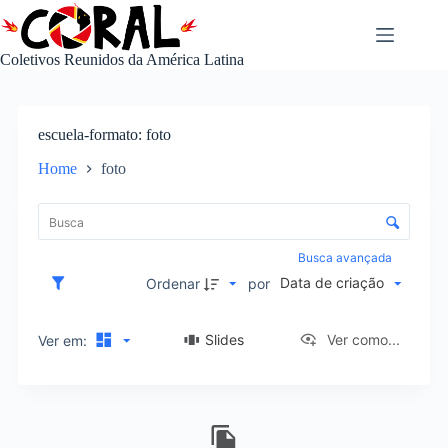
Pular
para
o
Coletivos Reunidos da América Latina
conteúdo
escuela-formato
foto
Home
foto
L
i
C
s
o
t
n
Busca avançada
a
t
Data de criação
d
Ordenar
por
r
e
o
i
l
Slides
Ver como...
Ver em:
t
e
e
d
n
e
s
R
o
e
r