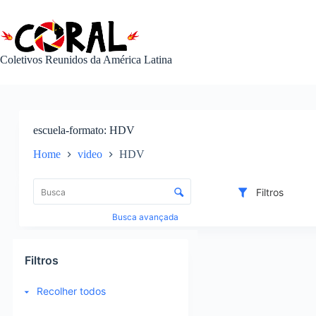
Pular
para
o
conteúdo
Coletivos Reunidos da América Latina
escuela-formato
HDV
Home
video
HDV
L
i
C
Filtros
s
o
t
n
Busca avançada
a
t
d
r
R
e
o
e
Filtros
i
l
s
t
e
u
Recolher todos
e
d
l
n
e