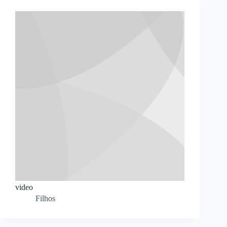
video
Filhos