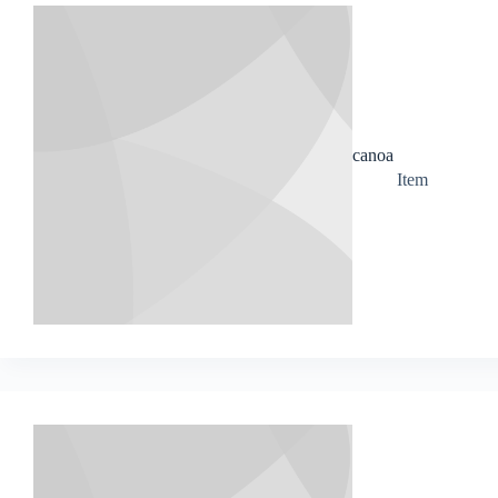
canoa
Item