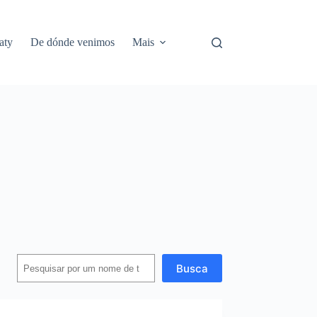
aty
De dónde venimos
Mais
Busca