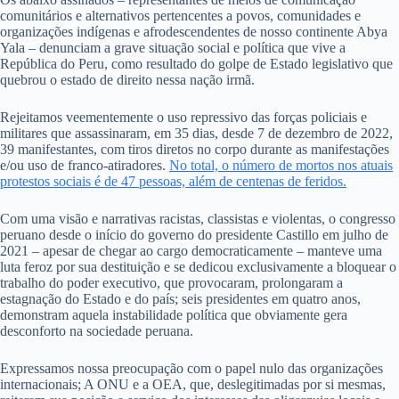
comunitários e alternativos pertencentes a povos, comunidades e
organizações indígenas e afrodescendentes de nosso continente Abya
Yala – denunciam a grave situação social e política que vive a
República do Peru, como resultado do golpe de Estado legislativo que
quebrou o estado de direito nessa nação irmã.
Rejeitamos veementemente o uso repressivo das forças policiais e
militares que assassinaram, em 35 dias, desde 7 de dezembro de 2022,
39 manifestantes, com tiros diretos no corpo durante as manifestações
e/ou uso de franco-atiradores.
No total, o número de mortos nos atuais
protestos sociais é de 47 pessoas, além de centenas de feridos.
Com uma visão e narrativas racistas, classistas e violentas, o congresso
peruano desde o início do governo do presidente Castillo em julho de
2021 – apesar de chegar ao cargo democraticamente – manteve uma
luta feroz por sua destituição e se dedicou exclusivamente a bloquear o
trabalho do poder executivo, que provocaram, prolongaram a
estagnação do Estado e do país; seis presidentes em quatro anos,
demonstram aquela instabilidade política que obviamente gera
desconforto na sociedade peruana.
Expressamos nossa preocupação com o papel nulo das organizações
internacionais; A ONU e a OEA, que, deslegitimadas por si mesmas,