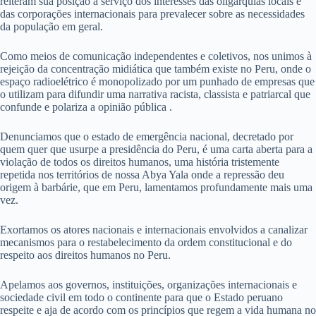
reiteram sua posição a serviço dos interesses das oligarquias locais e
das corporações internacionais para prevalecer sobre as necessidades
da população em geral.
Como meios de comunicação independentes e coletivos, nos unimos à
rejeição da concentração midiática que também existe no Peru, onde o
espaço radioelétrico é monopolizado por um punhado de empresas que
o utilizam para difundir uma narrativa racista, classista e patriarcal que
confunde e polariza a opinião pública .
Denunciamos que o estado de emergência nacional, decretado por
quem quer que usurpe a presidência do Peru, é uma carta aberta para a
violação de todos os direitos humanos, uma história tristemente
repetida nos territórios de nossa Abya Yala onde a repressão deu
origem à barbárie, que em Peru, lamentamos profundamente mais uma
vez.
Exortamos os atores nacionais e internacionais envolvidos a canalizar
mecanismos para o restabelecimento da ordem constitucional e do
respeito aos direitos humanos no Peru.
Apelamos aos governos, instituições, organizações internacionais e
sociedade civil em todo o continente para que o Estado peruano
respeite e aja de acordo com os princípios que regem a vida humana no