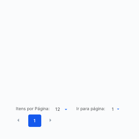
Itens por Página:
Ir para página:
1
1