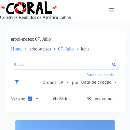
Pular
para
o
Coletivos Reunidos da América Latina
conteúdo
arbol-meses
07. Julio
Home
arbol-meses
07. Julio
Itens
L
i
C
s
o
t
n
Busca avançada
a
t
Data de criação
d
Ordenar
por
r
e
o
i
l
Slides
Ver como...
Ver em:
t
e
e
d
n
e
s
R
o
e
r