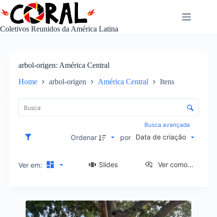
Pular
para
o
Coletivos Reunidos da América Latina
conteúdo
arbol-origen
América Central
Home
arbol-origen
América Central
Itens
L
i
C
s
o
t
n
Busca avançada
a
t
Data de criação
d
Ordenar
por
r
e
o
i
l
Slides
Ver como...
Ver em:
t
e
e
d
n
e
s
R
o
e
r