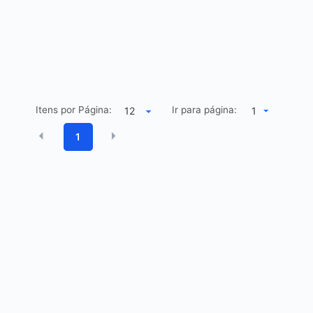
Itens por Página:
Ir para página:
1
1