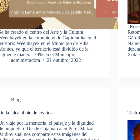
“Resis
Se ha creado el centro del Arte y la Cultura
Retom
Weenhayek en la comunidad de Capirendita en el
Gãh R
territorio Weenhayek en el Municipio de Villa
Na noi
Montes, ya que el territorio está dividido de la
dezen
siguiente manera: 70% en el Municipio…
Xokle
administradora
21 outubro, 2022
Blog
De la jalca al pie de los ríos
Teatro
Un viaje por la memoria, el paisaje y la dignidad
de un pueblo. Desde Cajamarca en Perú, Maizal
Audiovisual nos comparte estas imágenes del
rodaje documental sobre la defensa del territorio de