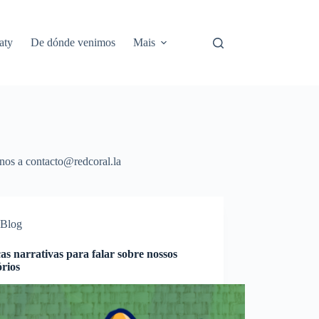
aty
De dónde venimos
Mais
enos a contacto@redcoral.la
Blog
cas narrativas para falar sobre nossos
órios