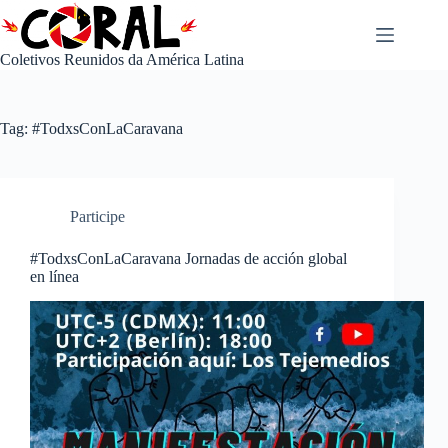
Pular
para
o
Coletivos Reunidos da América Latina
conteúdo
Tag:
#TodxsConLaCaravana
Participe
#TodxsConLaCaravana Jornadas de acción global
en línea